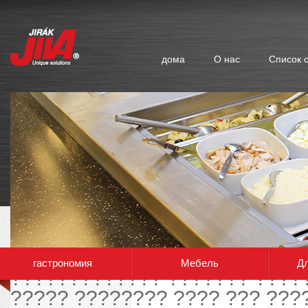
дома
О нас
Список 
???? ???????? ?????????? ?
гастрономия
Мебель
Дл
????????????? ??????? ????
????? ???????? ???? ??? ???