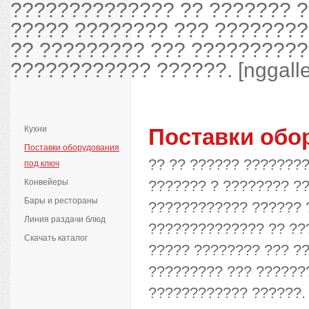
?????????????? ?? ??????? 
????? ???????? ??? ????????
?? ????????? ??? ??????????
???????????? ??????. [nggalle
Кухни
Поставки обо
Поставки оборудования
?? ?? ?????? ???????
под ключ
Конвейеры
??????? ? ???????? ?
Бары и рестораны
???????????? ?????? 
Линия раздачи блюд
?????????????? ?? ??
Скачать каталог
????? ???????? ??? ?
????????? ??? ??????
???????????? ??????.