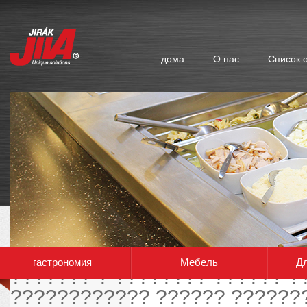
дома
О нас
Список 
?? ?? ?????? ????????? ????
гастрономия
Мебель
Дл
??????? ? ???????? ?????? ?
???????????? ?????? ??????