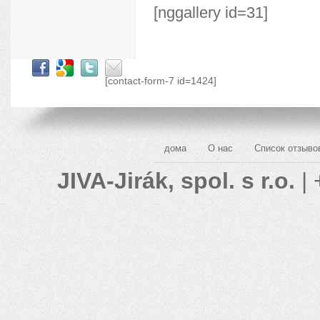
[nggallery id=31]
[contact-form-7 id=1424]
дома
О нас
Список отзыво
JIVA-Jirák, spol. s r.o.
| 