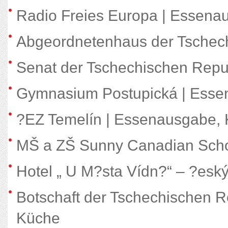
Radio Freies Europa | Essena
Abgeordnetenhaus der Tschech
Senat der Tschechischen Repu
Gymnasium Postupická | Esse
?EZ Temelín | Essenausgabe,
MŠ a ZŠ Sunny Canadian Scho
Hotel „ U M?sta Vídn?“ – ?esk
Botschaft der Tschechischen R
Küche