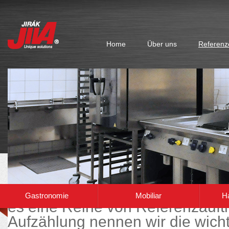
Home
Über uns
Referenz
Während der ganzen Zeit der Exi
Gastronomie
Mobiliar
H
es eine Reihe von Referenzauft
Aufzählung nennen wir die wicht