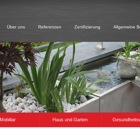
Über uns
Referenzen
Zertifizierung
Allgemeine 
he Tragfähigkeit und lange Haltbarkeit. So einfach könnte man die Regale und Ab
hl der Ablagen usw., all das je nach den Kundenwünschen. [nggallery id=5]
Mobiliar
Haus und Garten
Gesundheits