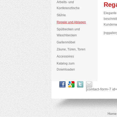
Arbeits- und
Reg
Konferenztische
Elegante 
Stühle
beschrei
Regale und Ablagen
Kundenw
Spülbecken und
[nggaller
Waschbecken
Gartenmöbel
Zäune, Türen, Toren
Accessoires
Katalog zum
Downloaden
[contact-form-7 id
Home