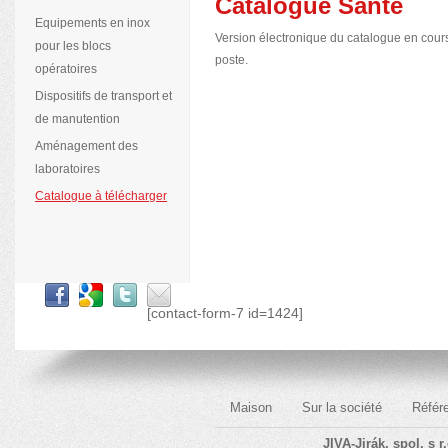
Catalogue Santé
Equipements en inox
Version électronique du catalogue en cour
pour les blocs
poste.
opératoires
Dispositifs de transport et
de manutention
Aménagement des
laboratoires
Catalogue à télécharger
[contact-form-7 id=1424]
Maison
Sur la société
Référ
JIVA-Jirák, spol. s r.