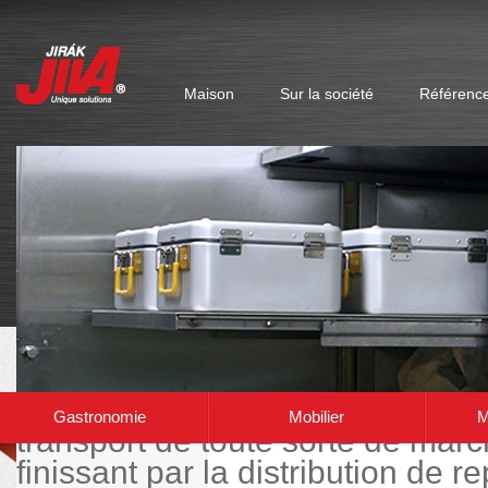
Maison
Sur la société
Référenc
Une large gamme de chariots et
Gastronomie
Mobilier
M
transport de toute sorte de mar
finissant par la distribution de 