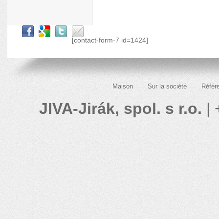
[contact-form-7 id=1424]
Maison
Sur la société
Référ
JIVA-Jirák, spol. s r.o.
| 