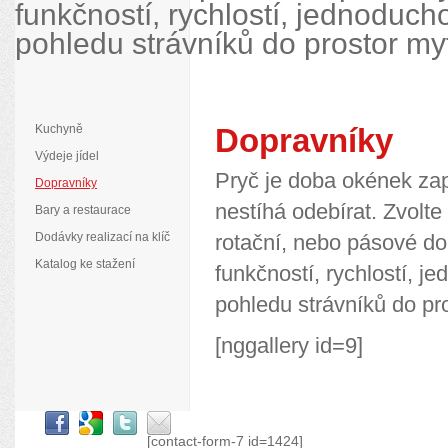
funkčností, rychlostí, jednodu
pohledu strávníků do prostor myt
Kuchyně
Dopravníky
Výdeje jídel
Pryč je doba okének zap
Dopravníky
nestíhá odebírat. Zvolte
Bary a restaurace
Dodávky realizací na klíč
rotační, nebo pásové do
Katalog ke stažení
funkčností, rychlostí, 
pohledu strávníků do pr
[nggallery id=9]
[contact-form-7 id=1424]